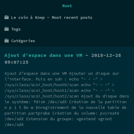
Root
Le coin à Knep - Most recent posts
Tags
Catégories
Ajout d'espace dans une VM
- 2018-12-28
09:07:25
Ajout d’espace dans une VM Ajouter un disque sur
l’interface. Puis en ssh : echo "- - -" >
/sys/class/scsi_host/host0/scan echo "- - -" >
/sys/class/scsi_host/host1/scan echo "- - -" >
/sys/class/scsi_host/host2/scan Ajout du disque dans
le système: fdisk /dev/sdX Création de la partition
n p 1 t 8e w Enregistrement de la nouvelle table de
partition partprobe Création du volume: pvcreate
/dev/sdX Extension du groupe: vgextend vgroot
/dev/sdX