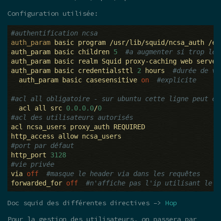
Configuration utilisée:
#authentification ncsa  
auth_param
 basic program /usr/lib/squid/ncsa_auth /et
auth_param basic children 
5
#a augmenter si trop len
auth_param basic realm Squid proxy-caching web server
auth_param basic credentialsttl 
2
 hours  
#durée de va
  auth_param basic casesensitive 
on
#explicite
#acl all obligatoire - sur ubuntu cette ligne peut êt
  acl all src 
0.0.0.0
/
0
#acl des utilisateurs autorisés
acl ncsa_users proxy_auth REQUIRED

#port par défaut
http_port 
3128
#vie privée 
via 
off
#masque le header via dans les requêtes
forwarded_for 
off
#n'affiche pas l'ip utilisant le p
Doc squid des différentes directives –>
Hop
Pour la gestion des utilisateurs, on passera par