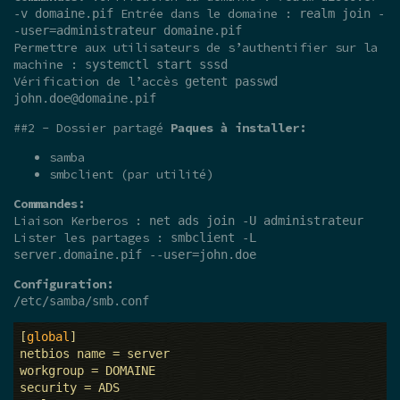
Entrée dans le domaine :
-v domaine.pif
realm join -
-user=administrateur domaine.pif
Permettre aux utilisateurs de s’authentifier sur la
machine :
systemctl start sssd
Vérification de l’accès
getent passwd
john.doe@domaine.pif
##2 - Dossier partagé
Paques à installer:
samba
smbclient (par utilité)
Commandes:
Liaison Kerberos :
net ads join -U administrateur
Lister les partages :
smbclient -L
server.domaine.pif --user=john.doe
Configuration:
/etc/samba/smb.conf
[
global
]

netbios name = server

workgroup = DOMAINE

security = ADS
