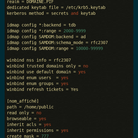
realm = DOMAINE.PIF

dedicated keytab file = /etc/krb5.keytab

kerberos method = secrets 
and
 keytab

idmap config *:backend = tdb

idmap config *:range = 
2000
-9999
idmap config SAMDOM:backend = ad

idmap config SAMDOM:schema_mode = rfc2307

idmap config SAMDOM:range = 
10000
-99999
winbind nss info = rfc2307

winbind trusted domains only = 
no
winbind use default domain = 
yes
winbind enum users  = 
yes
winbind enum groups = 
yes
winbind refresh tickets = Yes

[nom_affiché]

path = /home/public

read only = 
no
browseable = 
yes
inherit acls = 
yes
inherit permissions = 
yes
create mask = 
777