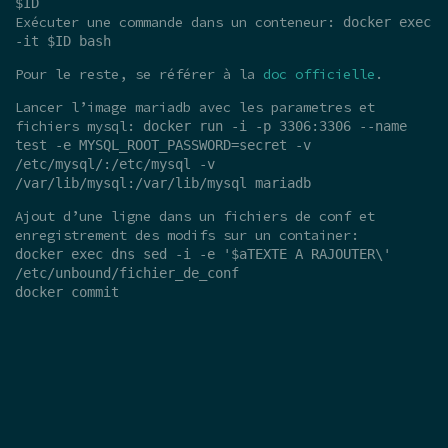
$ID
Exécuter une commande dans un conteneur:
docker exec
-it $ID bash
Pour le reste, se référer à la
doc officielle
.
Lancer l’image mariadb avec les parametres et
fichiers mysql:
docker run -i -p 3306:3306 --name
test -e MYSQL_ROOT_PASSWORD=secret -v
/etc/mysql/:/etc/mysql -v
/var/lib/mysql:/var/lib/mysql mariadb
Ajout d’une ligne dans un fichiers de conf et
enregistrement des modifs sur un container:
docker exec dns sed -i -e '$aTEXTE A RAJOUTER\'
/etc/unbound/fichier_de_conf
docker commit