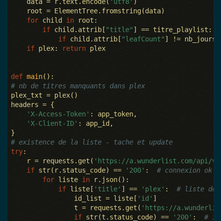
    data = r.text.encode(
'utf8'
)

    root = ElementTree.fromstring(data)

for
 child 
in
 root:

if
 child.attrib[
"title"
] == titre_playlist:

if
 child.attrib[
"leafCount"
] != nb_jours:
if
 plex: 
return
 plex

def
main
()
:
# nb de titres manquants dans plex
plex_txt = plex()

headers = {

'X-Access-Token'
: app_token,

'X-Client-ID'
: app_id,

# existence de la liste - tache et update
try
:

    r = requests.get(
'https://a.wunderlist.com/api/v1
if
 str(r.status_code) == 
'200'
:  
# connexion ok
for
 liste 
in
 r.json():

if
 liste[
'title'
] == 
'plex'
:  
# liste de 
                id_list = liste[
'id'
]

                t = requests.get(
'https://a.wunderlis
if
 str(t.status_code) == 
'200'
:  
# in