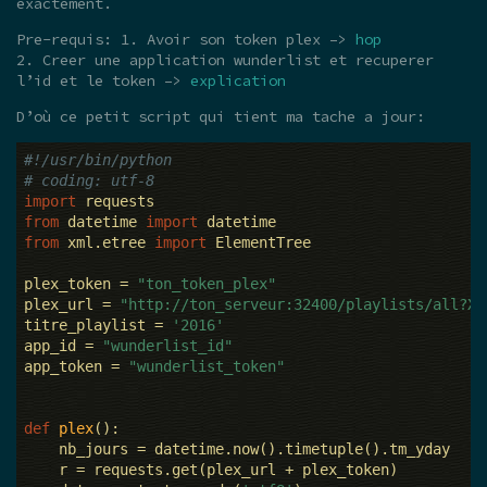
exactement.
Pre-requis: 1. Avoir son token plex –>
hop
2. Creer une application wunderlist et recuperer
l’id et le token –>
explication
D’où ce petit script qui tient ma tache a jour:
#!/usr/bin/python
# coding: utf-8
import
from
 datetime 
import
from
 xml.etree 
import
 ElementTree

plex_token = 
"ton_token_plex"
plex_url = 
"http://ton_serveur:32400/playlists/all?X-
titre_playlist = 
'2016'
app_id = 
"wunderlist_id"
app_token = 
"wunderlist_token"
def
plex
()
:
    nb_jours = datetime.now().timetuple().tm_yday

    r = requests.get(plex_url + plex_token)
