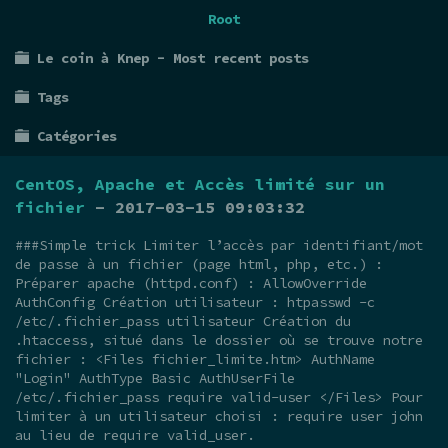
Root
Le coin à Knep - Most recent posts
Tags
Catégories
CentOS, Apache et Accès limité sur un
fichier
- 2017-03-15 09:03:32
###Simple trick Limiter l’accès par identifiant/mot
de passe à un fichier (page html, php, etc.) :
Préparer apache (httpd.conf) : AllowOverride
AuthConfig Création utilisateur : htpasswd -c
/etc/.fichier_pass utilisateur Création du
.htaccess, situé dans le dossier où se trouve notre
fichier : <Files fichier_limite.htm> AuthName
"Login" AuthType Basic AuthUserFile
/etc/.fichier_pass require valid-user </Files> Pour
limiter à un utilisateur choisi : require user john
au lieu de require valid_user.