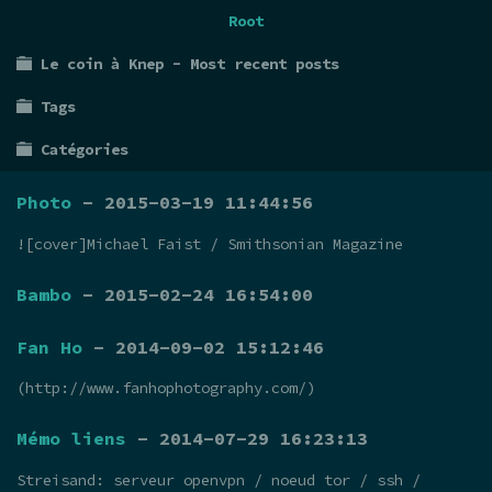
Root
Le coin à Knep - Most recent posts
Tags
Catégories
Photo
- 2015-03-19 11:44:56
![cover]Michael Faist / Smithsonian Magazine
Bambo
- 2015-02-24 16:54:00
Fan Ho
- 2014-09-02 15:12:46
(http://www.fanhophotography.com/)
Mémo liens
- 2014-07-29 16:23:13
Streisand: serveur openvpn / noeud tor / ssh /