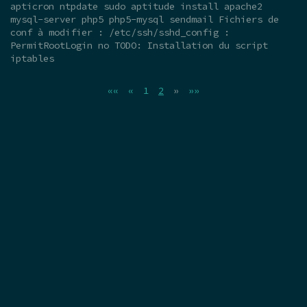
apticron ntpdate sudo aptitude install apache2
mysql-server php5 php5-mysql sendmail Fichiers de
conf à modifier : /etc/ssh/sshd_config :
PermitRootLogin no TODO: Installation du script
iptables
««
«
1
2
»
»»