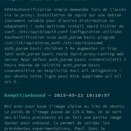
####Authentification simple demandée lors de l’accès
via le proxy: Installation de squid sur une debian
(surement valable pour d’autres distribution en
adapatant) : sudo aptitude install squid Fichier de
conf: /etc/squid/squid.conf Configuration utilisée:
#authentification ncsa auth_param basic program
/usr/lib/squid/ncsa_auth /etc/squid/passwd
auth_param basic children 5 #a augmenter si trop
lent auth_param basic realm Squid proxy-caching web
server #par défaut auth_param basic credentialsttl 2
hours #durée de validité auth_param basic
casesensitive on #explicite #acl all obligatoire -
sur ubuntu cette ligne peut être supprimée acl all
src 0.
knepti/unbound
- 2015-05-22 10:10:57
MAJ avec pour base l’image alpine au lieu de ubuntu.
Le poids de l’image passe de 125 à 9mo. On se sert
des billets précédents et on fait une petite image
docker pour unbound. Ca permet de valider les
précédentes expérimentations. Pouf. Donc le