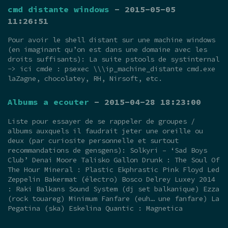
cmd distante windows
- 2015-05-05
11:26:51
Pour avoir le shell distant sur une machine windows
(en imaginant qu’on est dans une domaine avec les
droits suffisants): La suite pstools de systinternal
-> ici cmde : psexec \\\ip_machine_distante cmd.exe
laZagne, chocolatey, RH, Nirsoft, etc.
Albums a ecouter
- 2015-04-28 18:23:00
Liste pour essayer de se rappeler de groupes /
albums auxquels il faudrait jeter une oreille ou
deux (par curiosite personnelle et surtout
recommandations de gensgens): Solkyri – ‘Sad Boys
Club’ Denai Moore Talisko Gallon Drunk : The Soul Of
The Hour Mineral : Plastic Ekphrastic Pink Floyd Led
Zeppelin Bakermat (électro) Bosco Delrey Luxey 2014
: Raki Balkans Sound System (dj set balkanique) Ezza
(rock touareg) Minimum Fanfare (euh… une fanfare) La
Pegatina (ska) Eskelina Quantic : Magnetica