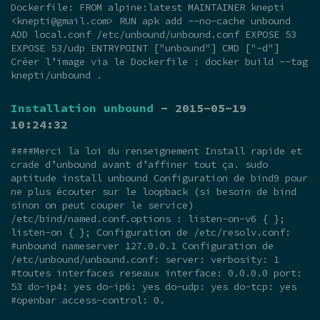
Dockerfile: FROM alpine:latest MAINTAINER knepti
<
knepti@gmail.com
> RUN apk add --no-cache unbound
ADD local.conf /etc/unbound/unbound.conf EXPOSE 53
EXPOSE 53/udp ENTRYPOINT ["unbound"] CMD ["-d"]
Créer l’image via le Dockerfile : docker build --tag
knepti/unbound .
Installation unbound
- 2015-05-19
10:24:32
####Merci la loi du renseignement Install rapide et
crade d’unbound avant d’affiner tout ça. sudo
aptitude install unbound Configuration de bind9 pour
ne plus écouter sur le loopback (si besoin de bind
sinon on peut couper le service)
/etc/bind/named.conf.options : listen-on-v6 { };
listen-on { }; Configuration de /etc/resolv.conf:
#unbound nameserver 127.0.0.1 Configuration de
/etc/unbound/unbound.conf: server: verbosity: 1
#toutes interfaces reseaux interface: 0.0.0.0 port:
53 do-ip4: yes do-ip6: yes do-udp: yes do-tcp: yes
#openbar access-control: 0.