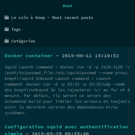
Root
Le coin à Knep - Most recent posts
Tags
Catégories
Docker container
- 2015-06-11 15:10:52
Squid Launch command : docker run -d -p 3128:3128 -v
/path/to/passwd_file:/etc/squid/passwd --name proxy
knepti/squid Unbound Launch command : Launch
command: docker run -d -p 53:53 -p 53:53/udp –name
dns knepti/unbound Je les rajouterai ici au fur et à
mesure. Par défaut, ils seront ce seront des
automated build pour limiter les erreurs et toujours
avoir la dernière version des dépendances et/ou
systèmes.
Configuration squid avec authentification
simple
- 2015-05-29 08:55:40