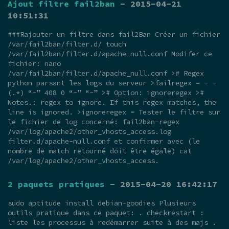
Ajout filtre fail2ban
- 2015-04-21
10:51:31
###Rajouter un filtre dans fail2Ban Créer un fichier
/var/fail2ban/filter.d/ touch
/var/fail2ban/filter.d/apache_null.conf Modifer ce
fichier: nano
/var/fail2ban/filter.d/apache_null.conf ># Regex
python parsant les logs du serveur >failregex = - -
(.*) “-” 408 0 “-” “-” ># Option: ignoreregex >#
Notes.: regex to ignore. If this regex matches, the
line is ignored. >ignoreregex = Tester le filtre sur
le fichier de log concerné: fail2ban-regex
/var/log/apache2/other_vhosts_access.log
filter.d/apache-null.conf et confirmer avec (le
nombre de match retourné doit être égale) cat
/var/log/apache2/other_vhosts_access.
2 paquets pratiques
- 2015-04-20 16:42:17
sudo aptitude install debian-goodies Plusieurs
outils pratique dans ce paquet: . checkrestart :
liste les processus à redémarrer suite à des majs .